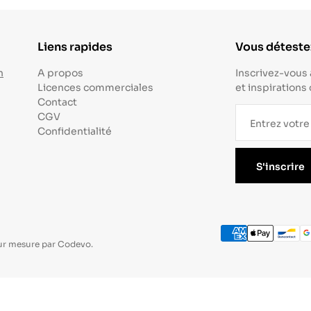
Liens rapides
Vous détestez
n
A propos
Inscrivez-vous 
Licences commerciales
et inspirations
Contact
CGV
Confidentialité
S'inscrire
ur mesure par
Codevo
.