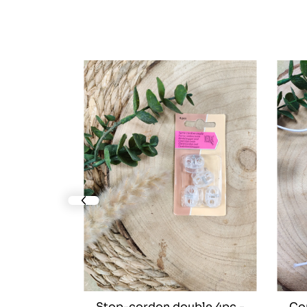
prev slide
n à faire
ransparent
Stop-cordon double 4pc -
Co