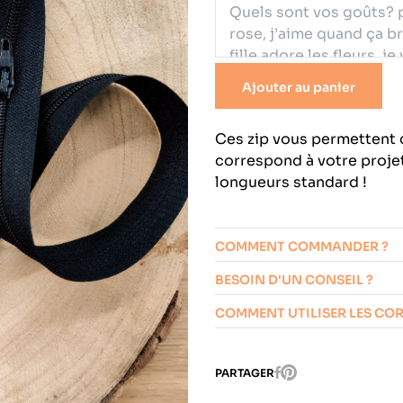
épais
Tissus divers
Viscose
Ajouter au panier
Ces zip vous permettent 
correspond à votre projet
longueurs standard !
COMMENT COMMANDER ?
BESOIN D'UN CONSEIL ?
COMMENT UTILISER LES CO
Pinterest
PARTAGER
Facebook