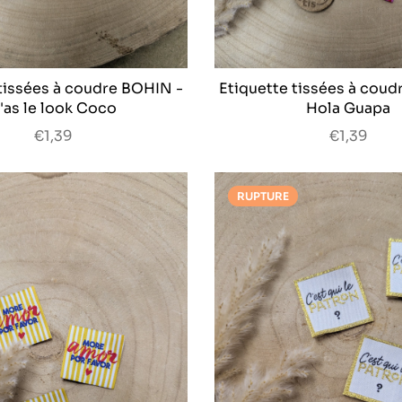
 tissées à coudre BOHIN -
Etiquette tissées à coud
'as le look Coco
Hola Guapa
€1,39
€1,39
RUPTURE