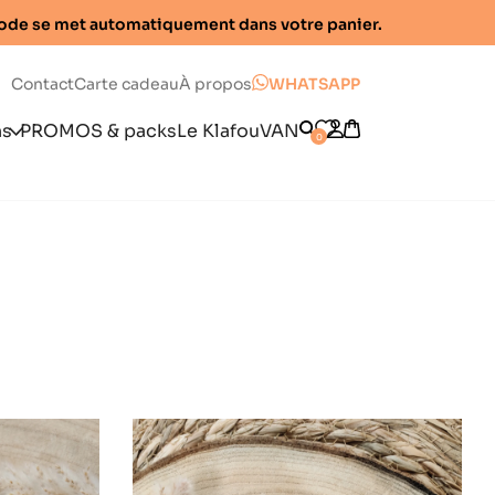
e code se met automatiquement dans votre panier.
Contact
Carte cadeau
À propos
WHATSAPP
ns
PROMOS & packs
Le KlafouVAN
0
mme
é
nt
mme
lle
packs
ons gratuits