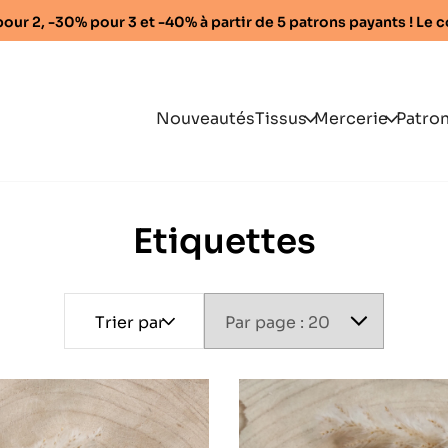
% pour 2, -30% pour 3 et -40% à partir de 5 patrons payants ! L
Nouveautés
Tissus
Mercerie
Patro
Collections
Accessoires
Fe
exclusives
KLAFOUTIS
Rubanerie
Béb
Etiquettes
On assortit pour vous
Entoilage
Enfa
Coton non
Broderie main
Ho
extensible
Trier par
Fami
Lin
Les 
Tissus extensibles
Patr
Tissus chauds et