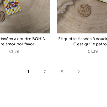
 tissées à coudre BOHIN -
Etiquette tissées à coud
re amor por favor
C'est qui le patro
€1,39
€1,39
1
2
3