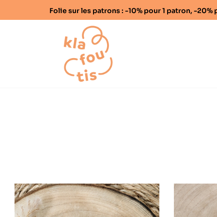
Folie sur les patrons : -10% pour 1 patron, -20
Home