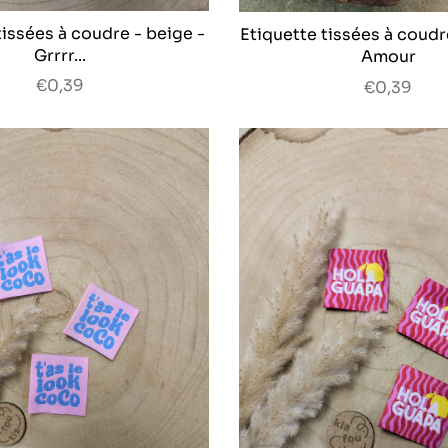
tissées à coudre - beige -
Etiquette tissées à coudr
Grrrr...
Amour
€0,39
€0,39