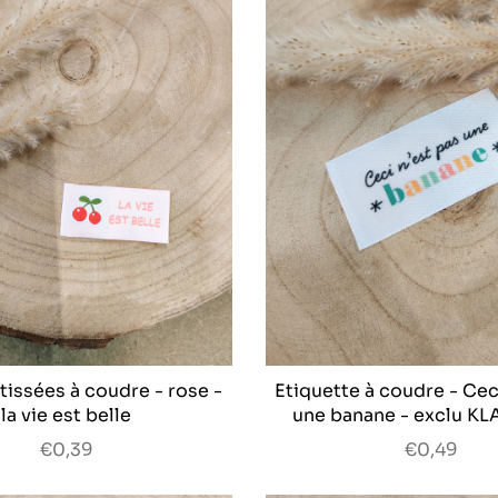
épais
Tissus divers
Viscose
tissées à coudre - rose -
Etiquette à coudre - Cec
la vie est belle
une banane - exclu K
€0,39
€0,49