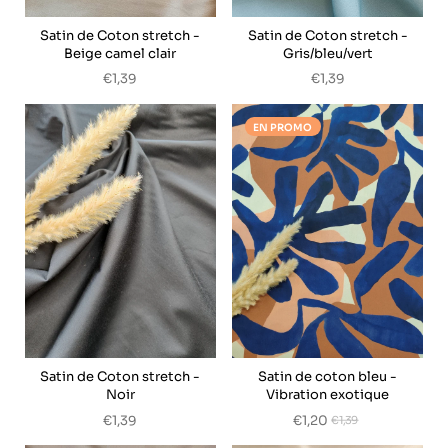
Satin de Coton stretch -
Satin de Coton stretch -
Beige camel clair
Gris/bleu/vert
€1,39
€1,39
EN PROMO
Satin de Coton stretch -
Satin de coton bleu -
Noir
Vibration exotique
€1,39
€1,20
€1,39