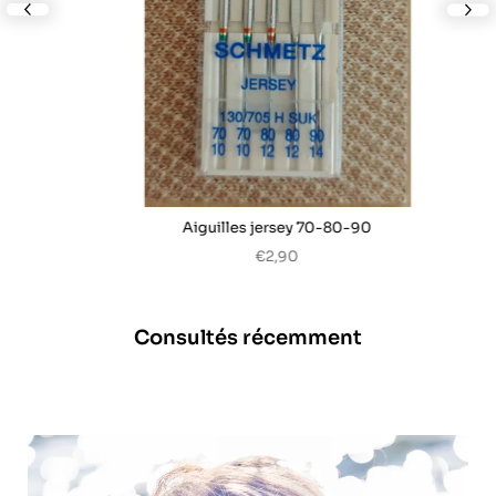
nex
Aiguilles jersey 70-80-90
€2,90
Consultés récemment