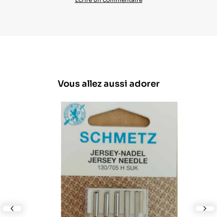
Vous allez aussi adorer
lide
nex