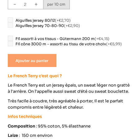
-
+
par 10 cm
Aiguilles jersey 80/12
(+
€2,70
)
Aiguilles jersey 70-80-90
(+
€2,90
)
Fil assorti à vos tissus - Gütermann 200 m
(+
€4,15
)
Fil cône 3000 m - assorti au tissu de votre choix
(+
€5,99
)
Ajouter au panier
Le French Terry c'est quoi ?
Le French Terry est un jersey épais, un sweat léger non gratté
à l'arrière. On l'appelle aussi sweat d'été ou sweat bouclette.
Très facile à coudre, très agréable à porter, il est le parfait
compromis entre légèreté et chaleur.
Infos techniques
Composition
: 95% coton, 5% élasthanne
Laize
: 150 cm environ