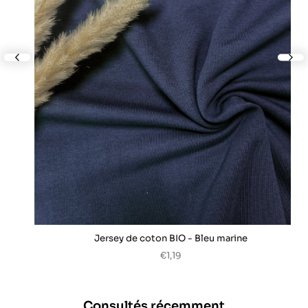
lide
nex
Jersey de coton BIO - Bleu marine
€1,19
Consultés récemment