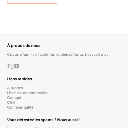
À propos de nous
Couture familiale facile, fun et bienveillante.
En savoir plus
Instagram
Youtube
Facebook
Liens rapides
A propos
Licences commerciales
Contact
CGV
Confidentialité
Vous détestez les spams ? Nous aussi !