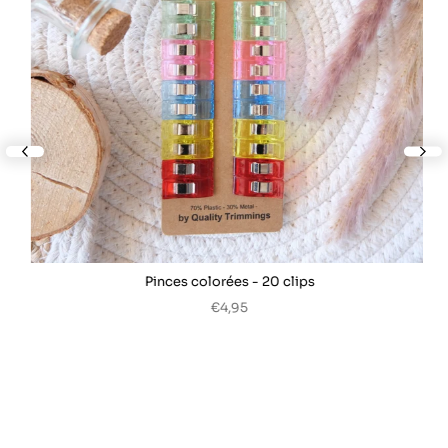
lide
nex
Pinces colorées - 20 clips
€4,95