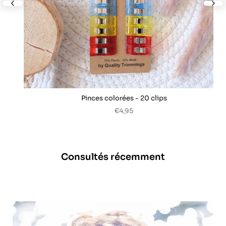
nex
Pinces colorées - 20 clips
€4,95
Consultés récemment