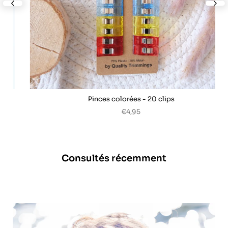
nex
Pinces colorées - 20 clips
€4,95
Consultés récemment