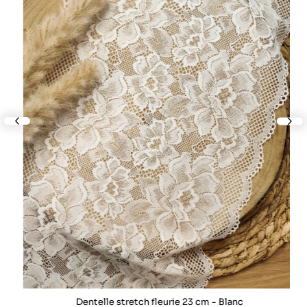
lide
nex
Dentelle stretch fleurie 23 cm - Blanc