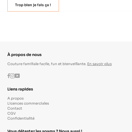
Trop bien je fais ça !
À propos de nous
Couture familiale facile, fun et bienveillante.
En savoir plus
Instagram
Youtube
Facebook
Liens rapides
A propos
Licences commerciales
Contact
CGV
Confidentialité
Vous détestez les spams ? Nous aussi !