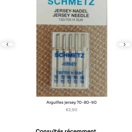
lide
nex
Aiguilles jersey 70-80-90
€2,90
Consultés récemment