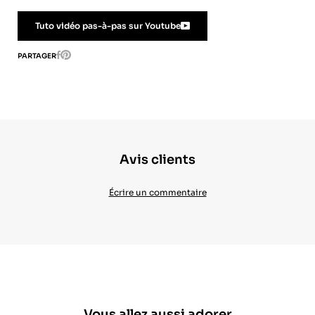
Tuto vidéo pas-à-pas sur Youtube
Pinterest
PARTAGER
Facebook
Avis clients
Écrire un commentaire
Vous allez aussi adorer