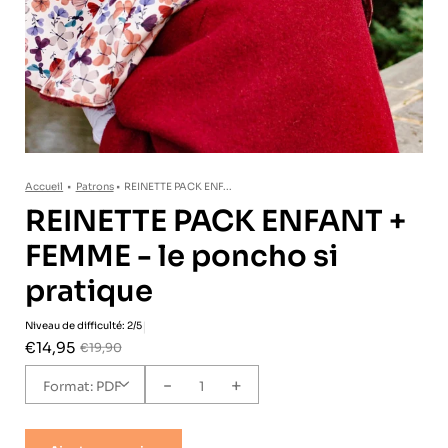
Accueil
•
Patrons
•
REINETTE PACK ENF...
REINETTE PACK ENFANT +
FEMME - le poncho si
pratique
|
Niveau de difficulté: 2/5
€14,95
€19,90
-
+
Format:
PDF