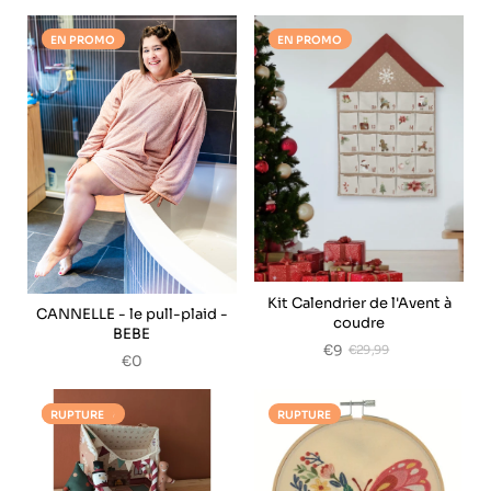
EN PROMO
EN PROMO
Kit Calendrier de l'Avent à
CANNELLE - le pull-plaid -
coudre
BEBE
€9
€29,99
€0
EN PROMO
RUPTURE
RUPTURE