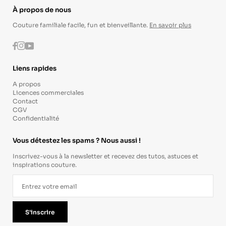
À propos de nous
Couture familiale facile, fun et bienveillante.
En savoir plus
Instagram
Youtube
Facebook
Liens rapides
A propos
Licences commerciales
Contact
CGV
Confidentialité
Vous détestez les spams ? Nous aussi !
Inscrivez-vous à la newsletter et recevez des tutos, astuces et
inspirations couture.
S'inscrire