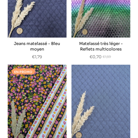
Jeans matelassé - Bleu
Matelassé très léger -
moyen
Reflets multicolores
€1,79
€0,70
€1,59
EN PROMO