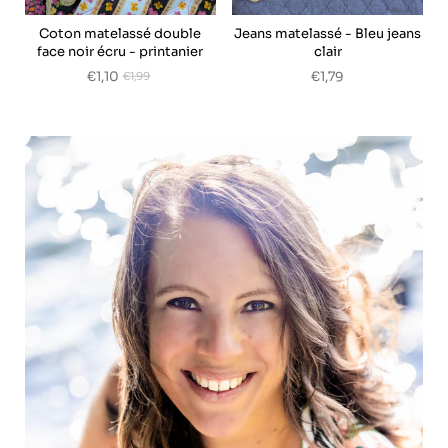
Coton matelassé double
Jeans matelassé - Bleu jeans
face noir écru - printanier
clair
€1,10
€1,79
€1,99