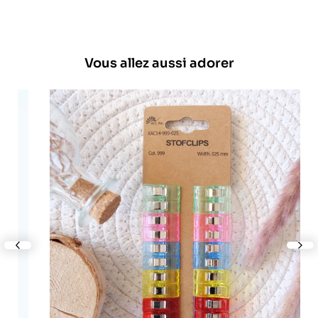
Vous allez aussi adorer
lide
nex