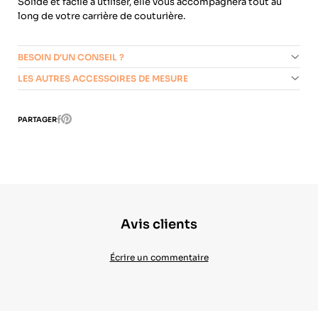
Solide et facile à utiliser, elle vous accompagnera tout au
long de votre carrière de couturière.
BESOIN D'UN CONSEIL ?
LES AUTRES ACCESSOIRES DE MESURE
Pinterest
PARTAGER
Facebook
Avis clients
Écrire un commentaire