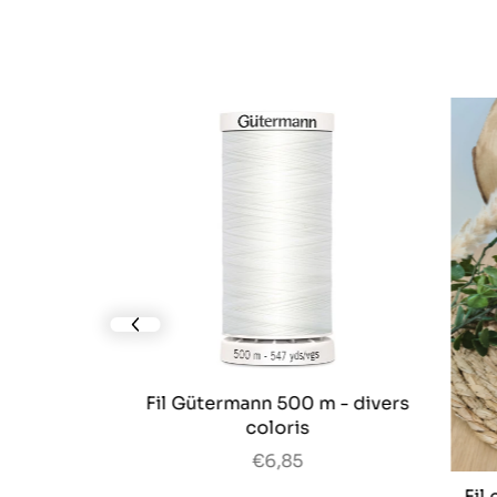
prev slide
Fil Gütermann 500 m - divers
coloris
 tissus -
€6,85
200 m
Fil