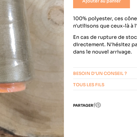
Ajouter au panier
épais
Tissus divers
100% polyester, ces cône
n'utilisons que ceux-là à l
Viscose
En cas de rupture de sto
directement. N'hésitez pa
dans le nouvel arrivage.
BESOIN D'UN CONSEIL ?
TOUS LES FILS
Pinterest
PARTAGER
Facebook