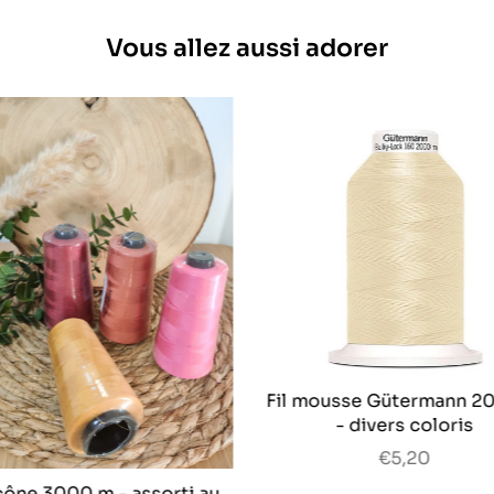
Vous allez aussi adorer
Fil mousse Gütermann 2
- divers coloris
€5,20
 cône 3000 m - assorti au