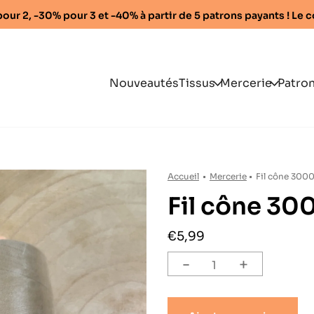
% pour 2, -30% pour 3 et -40% à partir de 5 patrons payants ! L
Nouveautés
Tissus
Mercerie
Patro
Collections
Accessoires
Fe
exclusives
KLAFOUTIS
Rubanerie
Béb
On assortit pour vous
Entoilage
Enfa
Accueil
•
Mercerie
•
Fil cône 3000 
Fil cône 30
Coton non
Broderie main
Ho
extensible
Fami
€5,99
Lin
-
+
Les 
Tissus extensibles
Patr
Tissus chauds et