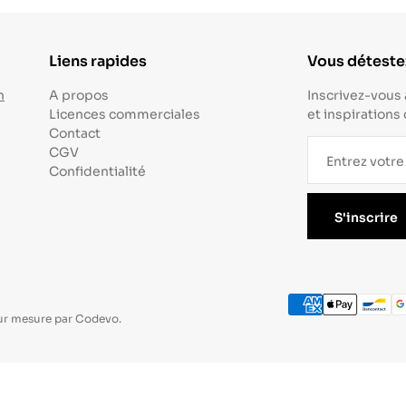
Liens rapides
Vous détestez
n
A propos
Inscrivez-vous 
Licences commerciales
et inspirations
Contact
CGV
Confidentialité
S'inscrire
ur mesure par
Codevo
.