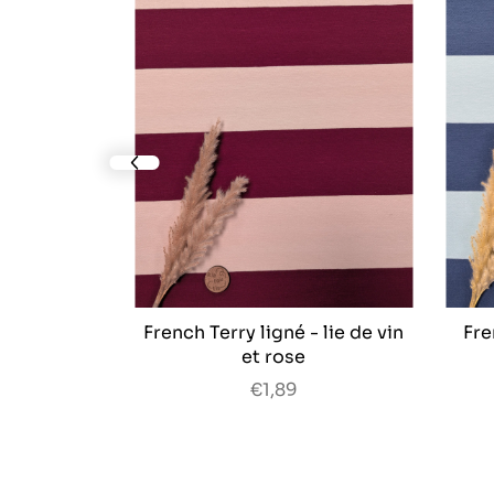
prev slide
s chiné -
French Terry ligné - lie de vin
Fre
uins
et rose
€1,89