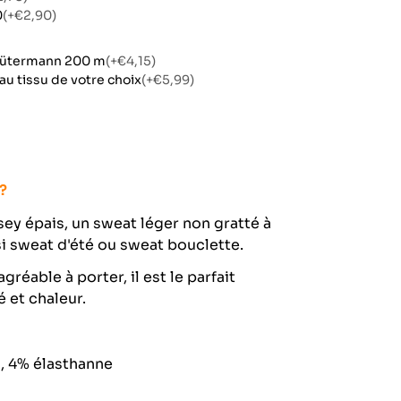
0
(+
€2,90
)
- Gütermann 200 m
(+
€4,15
)
au tissu de votre choix
(+
€5,99
)
 ?
sey épais, un sweat léger non gratté à
ssi sweat d'été ou sweat bouclette.
agréable à porter, il est le parfait
 et chaleur.
, 4% élasthanne