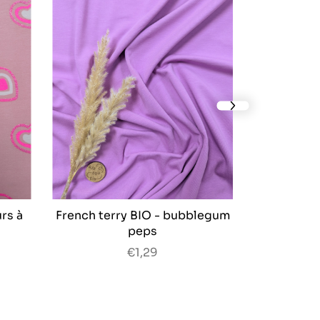
next slide
rs à
French terry BIO - bubblegum
peps
€1,29