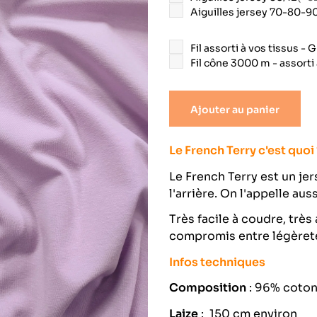
épais
Aiguilles jersey 70-80-9
Tissus divers
Fil assorti à vos tissus 
Fil cône 3000 m - assorti 
Viscose
Ajouter au panier
Le French Terry c'est quoi
Le French Terry est un jer
l'arrière. On l'appelle au
Très facile à coudre, très 
compromis entre légèreté
Infos techniques
Composition
: 96% coton
Laize
: 150 cm environ