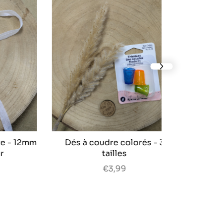
next slide
 12mm
Dés à coudre colorés - 3
tailles
€3,99