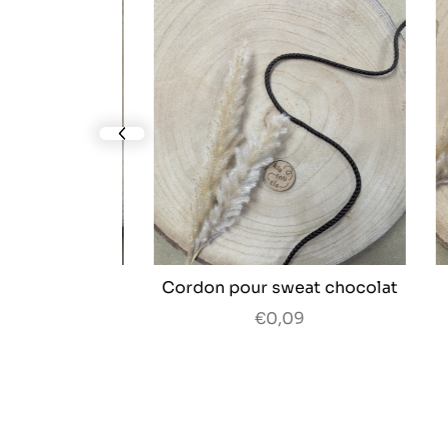
prev slide
cru - 11 mm
Cordon pour sweat chocolat
Fil
re
€0,09