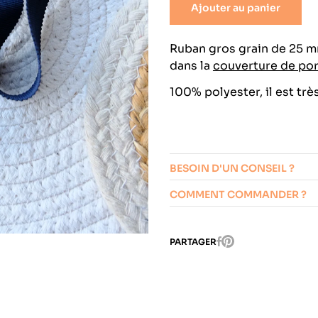
épais
Ajouter au panier
Tissus divers
Ruban gros grain de 25 m
dans la
couverture de por
Viscose
100% polyester, il est trè
BESOIN D'UN CONSEIL ?
COMMENT COMMANDER ?
Pinterest
PARTAGER
Facebook