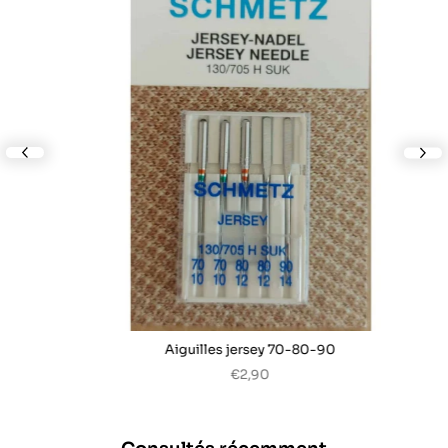
lide
nex
Aiguilles jersey 70-80-90
€2,90
Consultés récemment