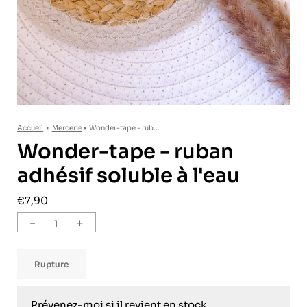
Accueil
•
Mercerie
•
Wonder-tape - rub...
Wonder-tape - ruban
adhésif soluble à l'eau
€7,90
-
+
Rupture
Prévenez-moi si il revient en stock