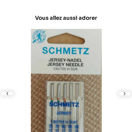
Vous allez aussi adorer
lide
nex